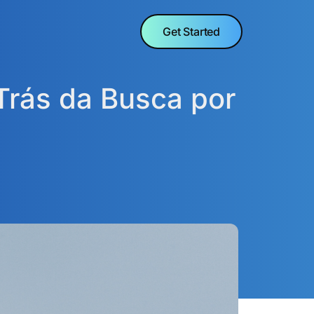
Get Started
rás da Busca por