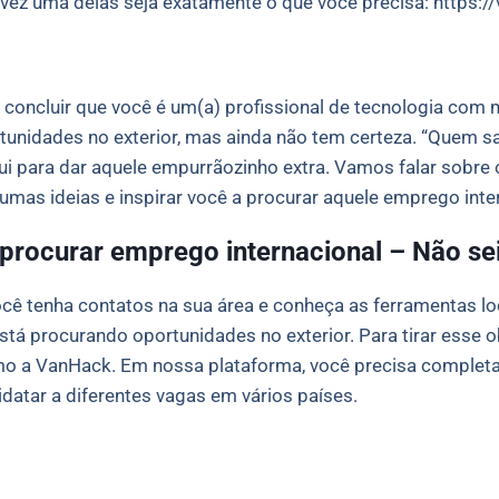
lvez uma delas seja exatamente o que você precisa: https
concluir que você é um(a) profissional de tecnologia com 
unidades no exterior, mas ainda não tem certeza. “Quem sa
 para dar aquele empurrãozinho extra. Vamos falar sobre 
lgumas ideias e inspirar você a procurar aquele emprego in
procurar emprego internacional – Não se
ocê tenha contatos na sua área e conheça as ferramentas l
á procurando oportunidades no exterior. Para tirar esse o
o a VanHack. Em nossa plataforma, você precisa completar
idatar a diferentes vagas em vários países.