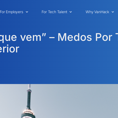
For Employers
For Tech Talent
Why VanHack
ue vem” – Medos Por T
rior