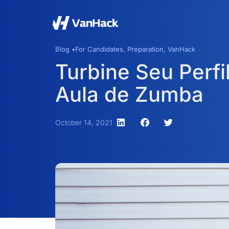
Blog •
For Candidates
,
Preparation
,
VanHack
Turbine Seu Perf
Aula de Zumba
October 14, 2021